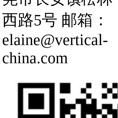
西路5号
邮箱：
elaine@vertical-
china.com