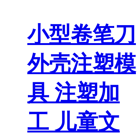
小型卷笔刀
外壳注塑模
具 注塑加
工 儿童文